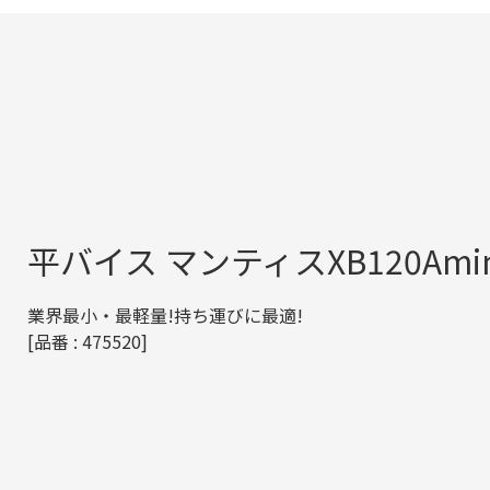
平バイス マンティスXB120Amin
業界最小・最軽量!持ち運びに最適!
[品番 : 475520]