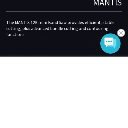
Portable Power Source
Welcome to REX!
MANTIS
RF20SII - F50AⅢ
Scraper
Pipe Threading Machines - Roll Grooving Machines - Pipe
The MANTIS 125 mini Band Saw provides efficient, stable
Pipe inspection machine GLSV2830MkⅡ, Pipe fill testing
Inspection Machines - Band Saws - Electro Fusion Machines
cutting, plus advanced bundle cutting and contouring
RG150DX Roll Grooving Machine, Cordless Flare RF20SII and
Professional rotary scrapers, essential to prepare the
machine, Pipe pressure testing machine, Pipe pneumatic
- Portable Power Sources
functions.
Pipe Threading Machine F50AⅢ.
plastic pipes and fittings before electrofusion welding.
testing machine and Portable power source PB-AR20Pro.
【夏期休業日のご案内】
夏期休業日 :令和 8 年 8 月8日(土)～ 16日(日)とさせていただきま
す。
※ 尚、お客様相談窓口及びカタログ請求につきましても令和8年8月7
日(金)～8月16日(日)まで受付・送付をお休みとさせていただきます。
夏期休業日のご案内PDF版
https://www.rexind.co.jp/jp/pdf/20260805_summer_holiday.pdf