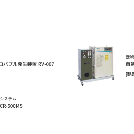
養鰻
ブル発生装置 RV-007
自動
[製品
全システム
R-500MS