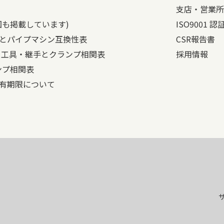
支店・営業所
図も掲載しています)
ISO9001 
とパイプマシン互換性表
CSR報告書
と工具・継手とクランプ相関表
採用情報
ンプ相関表
有期限について