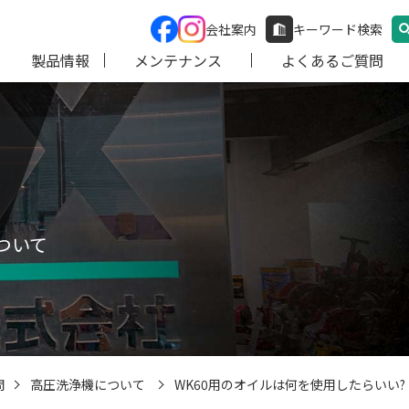
会社案内
キーワード検索
製品情報
メンテナンス
よくあるご質問
ついて
問
高圧洗浄機について
WK60用のオイルは何を使用したらいい?