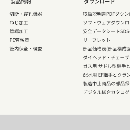
- 製品情報
- ダウンロード
切断・穿孔機器
取扱説明書PDFダウ
ねじ加工
ソフトウェアダウンロ
管端加工
安全データシートSDS
PE管融着
リーフレット
管内保全・検査
部品価格表(部品構成
ダイヘッド・チェーザ
ガス用 サドル型継手
配水用 EF継手とクラ
製造中止商品の部品保
デジタル総合カタログ