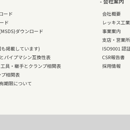
- 会社案内
ンロード
会社概要
ード
レッキス工業
(MSDS)ダウンロード
事業案内
支店・営業所
図も掲載しています)
ISO9001 
とパイプマシン互換性表
CSR報告書
と工具・継手とクランプ相関表
採用情報
ンプ相関表
有期限について