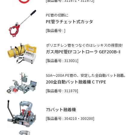
[製品番号 : 311671・311672]
PE管の切断に
PE管ラチェット式カッタ
[製品番号 : ]
ポリエチレン管をつなぐのはレッキスの得意技!
ガス用PE管EFコントローラ GEF200B-Ⅱ
[製品番号 : 3130D1]
50A〜200A PE管の、安定した全自動バット融着。
200全自動バット融着機 C TYPE
[製品番号 : 311870]
75バット融着機
[製品番号 : 304210・300200]