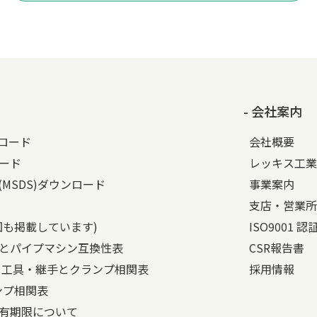
- 会社案内
ンロード
会社概要
ード
レッキス工業
(MSDS)ダウンロード
事業案内
支店・営業所
図も掲載しています)
ISO9001 
とパイプマシン互換性表
CSR報告書
と工具・継手とクランプ相関表
採用情報
ンプ相関表
有期限について